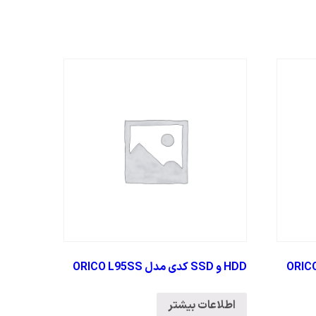
ORICO 9958U3
HDD و SSD کدی مدل ORICO L95SS
اطلاعات بیشتر