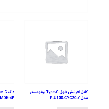
کابل افزایش طول Type‑C یوتومستر
مدل P‑U100‑CYC20‑۲
MDK-4P