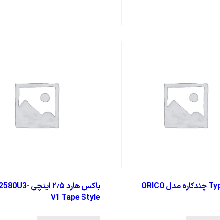
داک Type-C چندکاره مدل ORICO
باکس هارد ۲٫۵ اینچ
V1 Tape Style