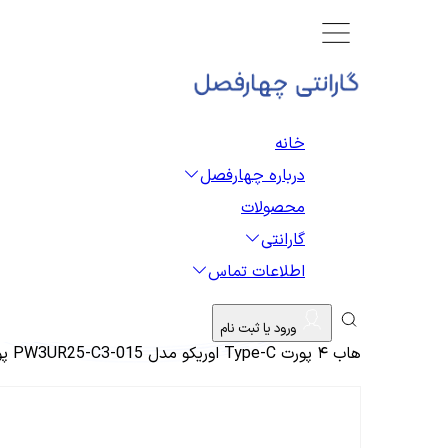
خانه
درباره چهارفصل
محصولات
گارانتی
اطلاعات تماس
ورود یا ثبت نام
هاب ۴ پورت Type-C اوریکو مدل PW3UR25-C3-015 پورت اترنت ۲٫۵ گیگابیت